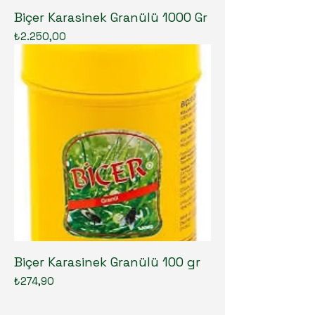
Biçer Karasinek Granülü 1000 Gr
Fiyat
₺2.250,00
Biçer Karasinek Granülü 100 gr
Fiyat
₺274,90