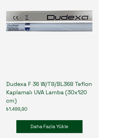
Dudexa F 36 W/T8/BL368 Teflon
Kaplamalı UVA Lamba (30x120
cm)
Fiyat
₺1.499,90
Daha Fazla Yükle